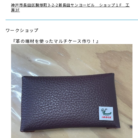
神戸市長田区腕塚町3-2-2新長田サンヨービル ショップ１F 工
房3F
ワークショップ
『革の端材を使ったマルチケース作り！』
EXHIBITOR