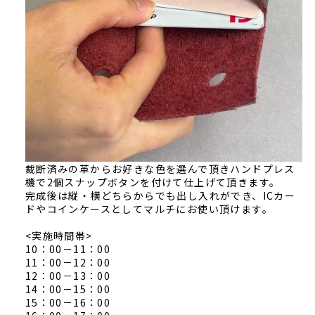
裁断済みの革からお好きな色を選んで頂きハンドプレス
機で2個スナップボタンを付けて仕上げて頂きます。
完成後は縦・横どちらからでも出し入れができ、ICカー
ドやコインケースとしてマルチにお使い頂けます。
<実施時間帯>
10：00－11：00
11：00－12：00
12：00－13：00
14：00－15：00
Select Language
▼
15：00－16：00